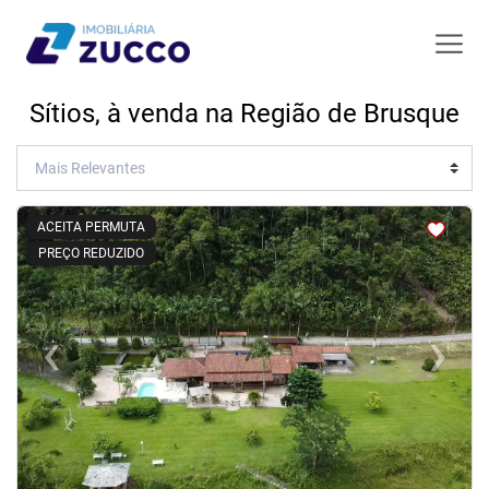
Sítios, à venda na Região de Brusque
<
<
<
<
ACEITA PERMUTA
PREÇO REDUZIDO
‹
›
Previous
Next