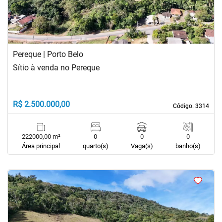
Pereque | Porto Belo
Sítio à venda no Pereque
R$ 2.500.000,00
Código. 3314
Código. 3314
222000,00 m²
0
0
0
Área principal
quarto(s)
Vaga(s)
banho(s)
<
<
<
<