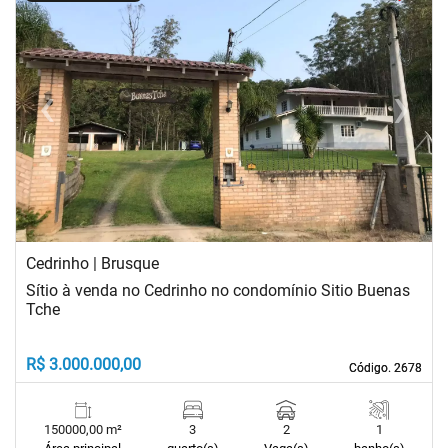
‹
›
Previous
Next
Cedrinho | Brusque
Sítio à venda no Cedrinho no condomínio Sitio Buenas
Tche
R$ 3.000.000,00
Código. 2678
Código. 2678
150000,00 m²
3
2
1