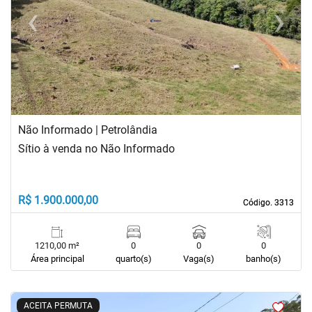
‹
›
Previous
Next
Não Informado | Petrolândia
Sítio à venda no Não Informado
R$ 1.900.000,00
Código. 3313
Código. 3313
1210,00 m²
0
0
0
Área principal
quarto(s)
Vaga(s)
banho(s)
<
<
<
<
ACEITA PERMUTA