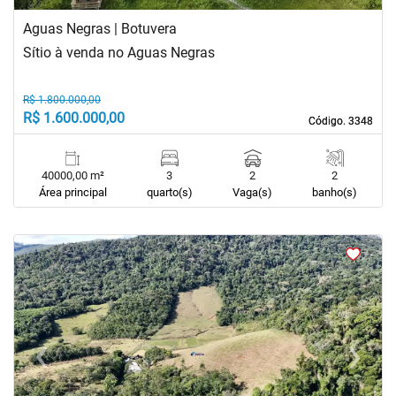
Aguas Negras | Botuvera
Sítio à venda no Aguas Negras
R$ 1.800.000,00
R$ 1.600.000,00
Código. 3348
Código. 3348
40000,00 m²
3
2
2
Área principal
quarto(s)
Vaga(s)
banho(s)
<
<
<
<
‹
›
Previous
Next