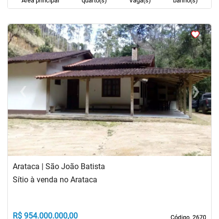
Área principal
quarto(s)
Vaga(s)
banho(s)
<
<
<
<
‹
›
Previous
Next
Arataca | São João Batista
Sítio à venda no Arataca
R$ 954.000.000,00
Código. 2670
Código. 2670