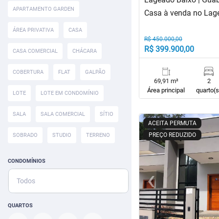
APARTAMENTO GARDEN
Casa à venda no Lag
ÁREA PRIVATIVA
CASA
R$ 450.000,00
R$ 399.900,00
CASA COMERCIAL
CHÁCARA
COBERTURA
FLAT
GALPÃO
69,91 m²
2
Área principal
quarto(s
LOTE
LOTE EM CONDOMÍNIO
SALA
SALA COMERCIAL
SÍTIO
<
<
<
<
ACEITA PERMUTA
PREÇO REDUZIDO
SOBRADO
STUDIO
TERRENO
CONDOMÍNIOS
‹
Todos
Previous
QUARTOS