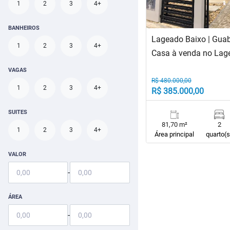
1
2
3
4+
BANHEIROS
Lageado Baixo | Gua
1
2
3
4+
Casa à venda no Lag
VAGAS
R$ 480.000,00
1
2
3
4+
R$ 385.000,00
SUITES
81,70 m²
2
1
2
3
4+
Área principal
quarto(s
VALOR
-
ÁREA
-