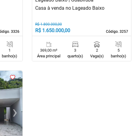
Casa à venda no Lageado Baixo
R$ 1.800.000,00
R$ 1.650.000,00
ódigo. 3326
ódigo. 3326
Código. 3257
Código. 3257
1
369,00 m²
3
2
5
banho(s)
Área principal
quarto(s)
Vaga(s)
banho(s)
›
Next