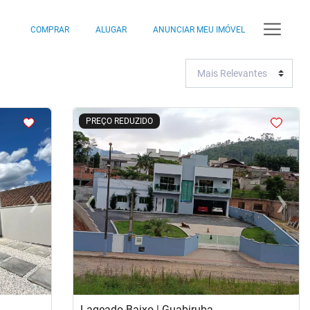
COMPRAR
ALUGAR
ANUNCIAR MEU IMÓVEL
<
<
<
<
PREÇO REDUZIDO
›
‹
›
Next
Previous
Next
Lageado Baixo | Guabiruba