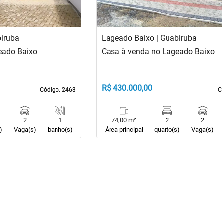
biruba
Lageado Baixo | Guabiruba
eado Baixo
Casa à venda no Lageado Baixo
R$ 430.000,00
Código. 2463
Código. 2463
C
C
2
1
74,00 m²
2
2
)
Vaga(s)
banho(s)
Área principal
quarto(s)
Vaga(s)