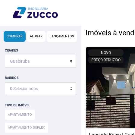
Imóveis à vend
COMPRAR
ALUGAR
LANÇAMENTOS
<
<
<
<
CIDADES
NOVO
PREÇO REDUZIDO
BAIRROS
‹
0
Selecionados
Previous
TIPO DE IMÒVEL
APARTAMENTO
APARTAMENTO DUPLEX
Lageado Baixo | Gua