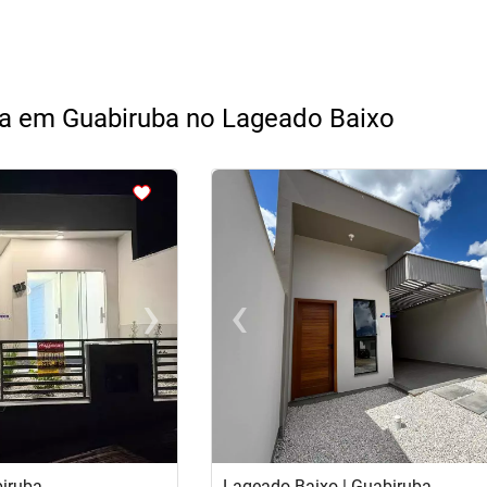
a em Guabiruba no Lageado Baixo
<
<
<
<
›
‹
Next
Previous
biruba
Lageado Baixo | Guabiruba