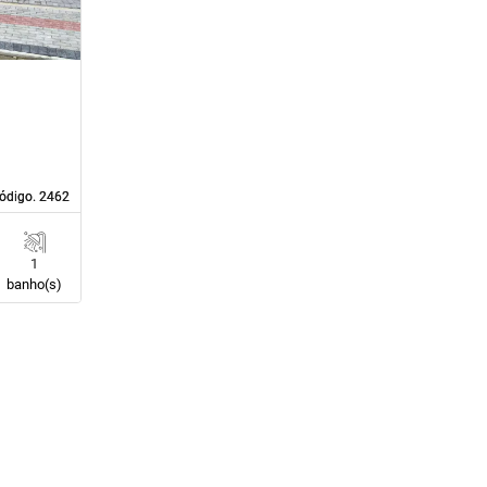
ódigo. 2462
ódigo. 2462
1
banho(s)