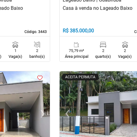
eado Baixo
Casa à venda no Lageado Baixo
R$ 385.000,00
Código. 3443
Código. 3443
C
C
1
2
75,79 m²
2
2
)
Vaga(s)
banho(s)
Área principal
quarto(s)
Vaga(s)
<
<
<
<
ACEITA PERMUTA
›
‹
Next
Previous