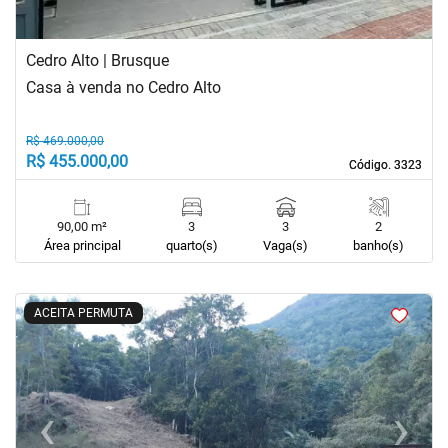
Cedro Alto | Brusque
Casa à venda no Cedro Alto
R$ 469.000,00
R$ 455.000,00
Código. 3323
Código. 3323
90,00 m²
3
3
2
Área principal
quarto(s)
Vaga(s)
banho(s)
<
<
<
<
ACEITA PERMUTA
‹
›
Previous
Next