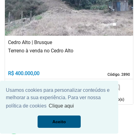
Cedro Alto | Brusque
Terreno à venda no Cedro Alto
R$ 400.000,00
Código. 2890
Código. 2890
Usamos cookies para personalizar conteúdos e
200,00 m²
0
0
0
melhorar a sua experiência. Para ver nossa
Área principal
quarto(s)
Vaga(s)
banho(s)
política de cookies
Clique aqui
Aceito
Mais Filtros