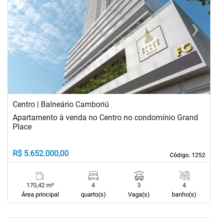
‹
›
Previous
Next
Centro | Balneário Camboriú
Apartamento à venda no Centro no condomínio Grand
Place
R$ 5.652.000,00
Código. 1252
Código. 1252
170,42 m²
4
3
4
Área principal
quarto(s)
Vaga(s)
banho(s)