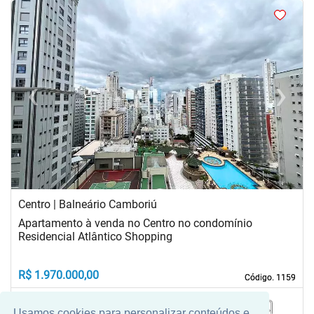
<
<
<
<
‹
›
Previous
Next
Centro | Balneário Camboriú
Apartamento à venda no Centro no condomínio
Residencial Atlântico Shopping
R$ 1.970.000,00
Código. 1159
Código. 1159
Usamos cookies para personalizar conteúdos e