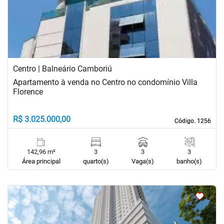
Centro | Balneário Camboriú
Apartamento à venda no Centro no condomínio Villa
Florence
R$ 3.025.000,00
Código. 1256
Código. 1256
142,96 m²
3
3
3
Área principal
quarto(s)
Vaga(s)
banho(s)
<
<
<
<