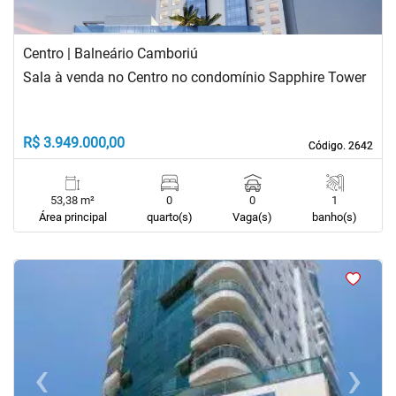
Centro | Balneário Camboriú
Sala à venda no Centro no condomínio Sapphire Tower
R$ 3.949.000,00
Código. 2642
Código. 2642
53,38 m²
0
0
1
Área principal
quarto(s)
Vaga(s)
banho(s)
<
<
<
<
‹
›
Previous
Next