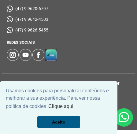
(47) 9 9620-6797
(47) 9 9642-4503
(47) 9 9626-5455
REDES SOCIAIS
© 2026 | Imobiliária Zucco | CRECI: 1037-J | Desenvolvido por
Usamos cookies para personalizar conteúdos e
Universal Software.
melhorar a sua experiência. Para ver nossa
política de cookies
Clique aqui
Aceito