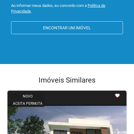
Ao informar meus dados, eu concordo com a
Política de
Privacidade
.
ENCONTRAR UM IMÓVEL
Imóveis Similares
<
<
<
<
<
NOVO
ACEITA PERMUTA
‹
›