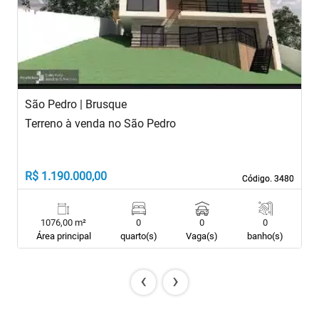
Previous
Next
São Pedro | Brusque
S
Terreno à venda no São Pedro
T
R
R$ 1.190.000,00
R
Código. 3480
Código. 3480
1076,00 m²
0
0
0
Área principal
quarto(s)
Vaga(s)
banho(s)
‹
›