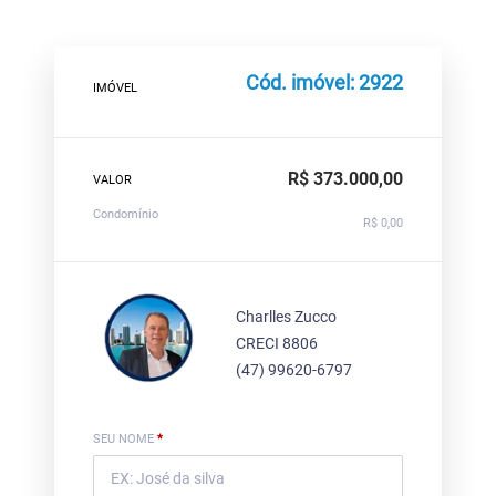
Cód. imóvel: 2922
IMÓVEL
R$ 373.000,00
VALOR
Condomínio
R$ 0,00
Charlles Zucco
CRECI 8806
(47) 99620-6797
SEU NOME
*