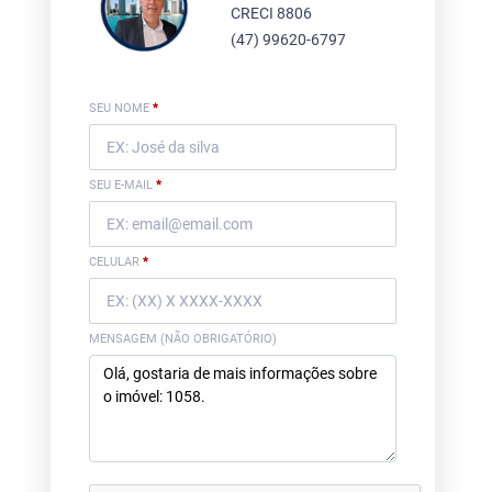
CRECI 8806
(47) 99620-6797
SEU NOME
*
SEU E-MAIL
*
CELULAR
*
MENSAGEM (NÃO OBRIGATÓRIO)