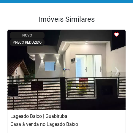
Imóveis Similares
<
<
<
<
<
NOVO
PREÇO REDUZIDO
‹
›
Previous
Next
Lageado Baixo | Guabiruba
G
Casa à venda no Lageado Baixo
C