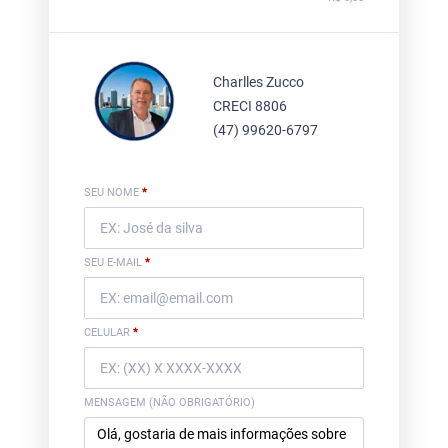
Charlles Zucco
CRECI 8806
(47) 99620-6797
SEU NOME
*
SEU E-MAIL
*
CELULAR
*
MENSAGEM (NÃO OBRIGATÓRIO)