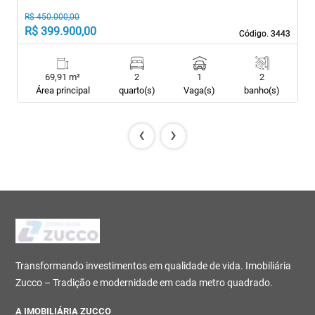
R$ 450.000,00
R$ 399.900,00
R
Código. 3443
Código. 3443
69,91 m²
2
1
2
Área principal
quarto(s)
Vaga(s)
banho(s)
‹
›
Transformando investimentos em qualidade de vida. Imobiliária
Zucco – Tradição e modernidade em cada metro quadrado.
A IMOBILIÁRIA ZUCCO