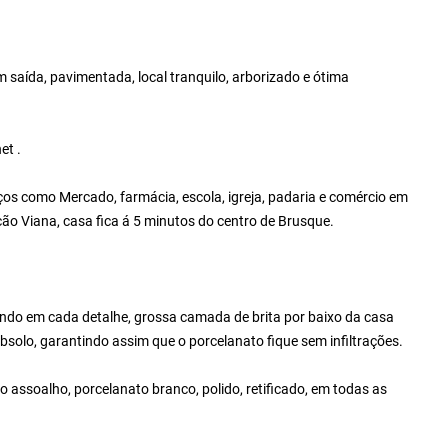
 saída, pavimentada, local tranquilo, arborizado e ótima
et .
ços como Mercado, farmácia, escola, igreja, padaria e comércio em
ulcão Viana, casa fica á 5 minutos do centro de Brusque.
do em cada detalhe, grossa camada de brita por baixo da casa
ubsolo, garantindo assim que o porcelanato fique sem infiltrações.
o assoalho, porcelanato branco, polido, retificado, em todas as