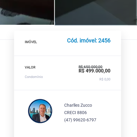
Cód. imóvel: 2456
IMÓVEL
R$ 650.000,00
VALOR
R$ 499.000,00
Condomínio
R$ 0,00
Charlles Zucco
CRECI 8806
(47) 99620-6797