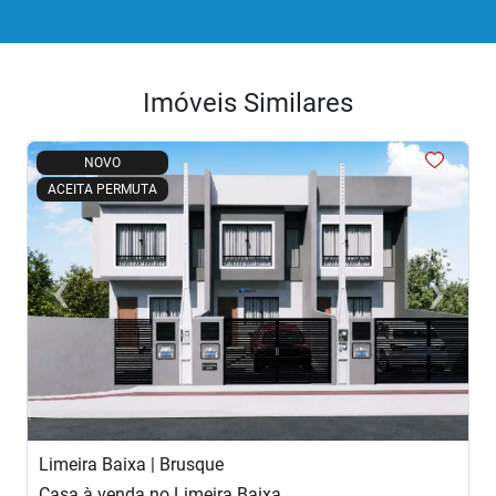
Imóveis Similares
<
<
<
<
NOVO
ACEITA PERMUTA
‹
›
Previous
Next
Limeira Baixa | Brusque
J
Casa à venda no Limeira Baixa
S