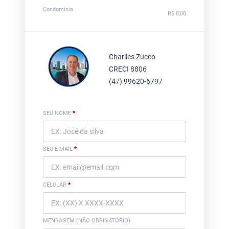
Condomínio
R$ 0,00
Charlles Zucco
CRECI 8806
(47) 99620-6797
SEU NOME
*
SEU E-MAIL
*
CELULAR
*
MENSAGEM (NÃO OBRIGATÓRIO)