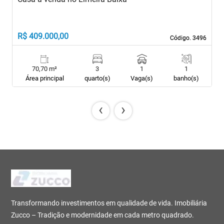
R$ 409.000,00
R
Código. 3496
Código. 3496
70,70 m²
3
1
1
Área principal
quarto(s)
Vaga(s)
banho(s)
‹
›
Transformando investimentos em qualidade de vida. Imobiliária
Zucco – Tradição e modernidade em cada metro quadrado.