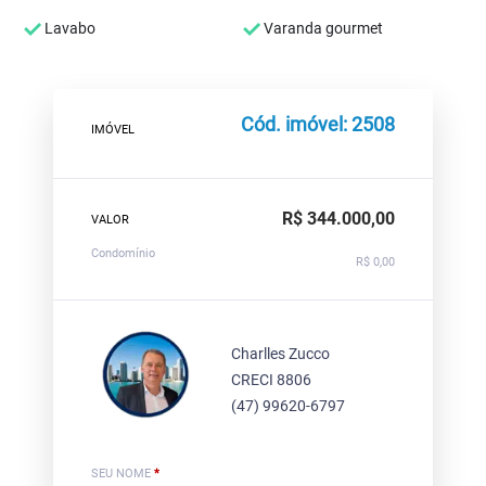
Lavabo
Varanda gourmet
Cód. imóvel: 2508
IMÓVEL
R$ 344.000,00
VALOR
Condomínio
R$ 0,00
Charlles Zucco
CRECI 8806
(47) 99620-6797
SEU NOME
*