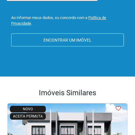
Ao informar meus dados, eu concordo com a
Política de
Privacidade
.
ENCONTRAR UM IMÓVEL
Imóveis Similares
<
<
<
<
NOVO
ACEITA PERMUTA