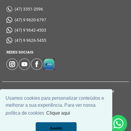
(47) 3351-2096
(47) 9 9620-6797
(47) 9 9642-4503
(47) 9 9626-5455
REDES SOCIAIS
© 2026 | Imobiliária Zucco | CRECI: 1037-J | Desenvolvido por
Usamos cookies para personalizar conteúdos e
Universal Software.
melhorar a sua experiência. Para ver nossa
política de cookies
Clique aqui
Aceito