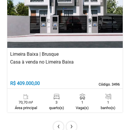
‹
›
Previous
Next
Limeira Baixa | Brusque
J
Casa à venda no Limeira Baixa
S
R$ 409.000,00
R
Código. 3496
Código. 3496
70,70 m²
3
1
1
Área principal
quarto(s)
Vaga(s)
banho(s)
‹
›