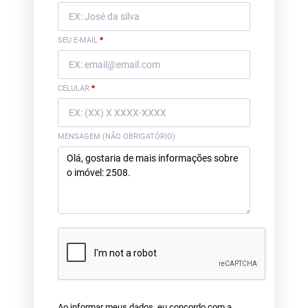
SEU E-MAIL
*
CELULAR
*
MENSAGEM (NÃO OBRIGATÓRIO)
Ao informar meus dados, eu concordo com a