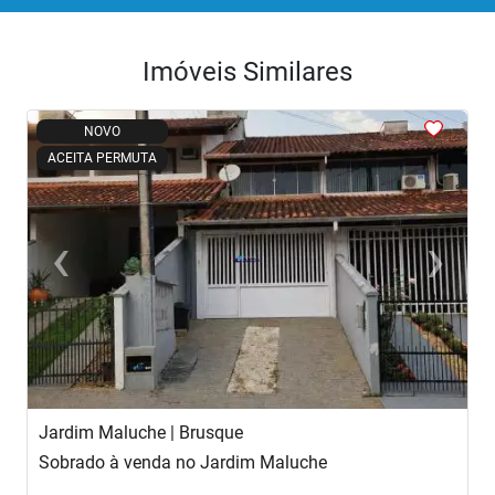
Imóveis Similares
<
<
<
<
<
NOVO
ACEITA PERMUTA
‹
›
Previous
Next
Jardim Maluche | Brusque
L
Sobrado à venda no Jardim Maluche
C