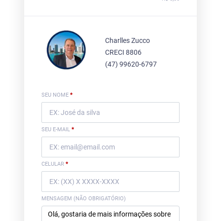
Charlles Zucco
CRECI 8806
(47) 99620-6797
SEU NOME
*
SEU E-MAIL
*
CELULAR
*
MENSAGEM (NÃO OBRIGATÓRIO)