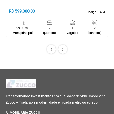
R
R$ 599.000,00
R
Código. 3494
Código. 3494
99,00 m²
2
1
2
Área principal
quarto(s)
Vaga(s)
banho(s)
‹
›
Transformando investimentos em qualidade de vida. Imobiliária
Zucco – Tradição e modernidade em cada metro quadrado.
A IMOBILIÁRIA ZUCCO