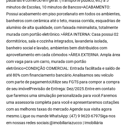
padarias e comércio em geral. (Transporte público, etc) a 5
minutos de Escolas, 10 minutos de Bancos>ACABAMENTO:
Possui acabamento em piso porcelanato em todos os ambientes,
banheiros com cerâmica até o teto, massa corrida, esquadrias de
alumínio de alta qualidade, com faixada minimalista, totalmente
murada com portão eletrônico.>ÁREA INTERNA: Casa possui 02
dormitórios, sala e cozinha integrados, lavanderia isolada,
banheiro social e lavabo, ambientes bem distribuidos com
aproveitamento em cada cômodos >ÁREA EXTERNA: Ampla área
com vaga para um carro, murada com portão
eletrônico>CONDIÇÃO COMERCIAL: Entrada facilitada e saldo de
até 80% com financiamento bancário.Analisamos seu veículo
com parte de pagamentoUtilize seu FGTS para compor a compra
de seu imóvelPrevisão de Entrega: Dez/2025.Entre em contato
que faremos uma simulação personalizada para você.Faremos
uma assessoria completa para você e apresentaremos cotações
com as melhores taxas do mercado Agende sua visita agora
mesmo.Ligue ou mande WhatsApp: (47) 9 9620-6797Siga-nos
em nossas redes sociais:@imobiliariazucco | Imobiliária