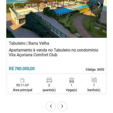
‹
›
Previous
Next
Tabuleiro | Barra Velha
I
Apartamento à venda no Tabuleiro no condomínio
A
Vila Açoriana Comfort Club
I
R$ 780.000,00
R
Código. 3455
Código. 3455
59,11 m²
2
1
1
Área principal
quarto(s)
Vaga(s)
banho(s)
‹
›