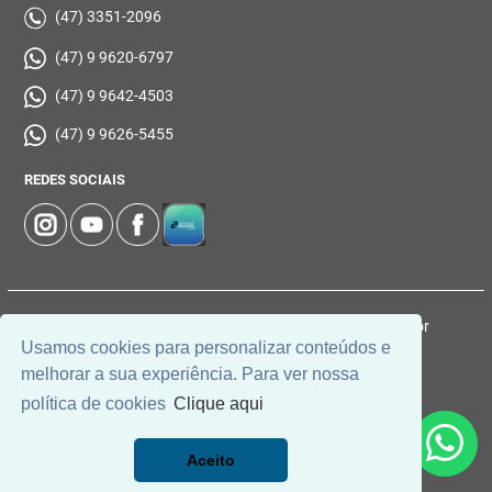
(47) 3351-2096
(47) 9 9620-6797
(47) 9 9642-4503
(47) 9 9626-5455
REDES SOCIAIS
© 2026 | Imobiliária Zucco | CRECI: 1037-J | Desenvolvido por
Usamos cookies para personalizar conteúdos e
Universal Software.
melhorar a sua experiência. Para ver nossa
política de cookies
Clique aqui
Aceito