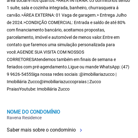
área social e nos quartos.>ÁREA INTERNA: 03 dormitórios sendo
1 suíte, sala e cozinha integrada, banheiro, churrasqueira á
carvão.>ÁREA EXTERNA: 01 Vaga de garagem.> Entrega Julho
de 2024.>CONDIÇÃO COMERCIAL: Entrada e saldo de até 80%
com financiamento bancário, aceitamos propostas,
parcelamento, imóvel e automóvel de menos valor.Entre em
contato que faremos uma simulação personalizada para
você.AGENDE SUA VISITA COM NOSSOS
CORRETORESAtendemos também em finais de semana e
feriados com pré-agendamento.Ligue ou mande WhatsApp: (47)
9 9626-5455Siga nossa redes sociais :@imobiliariazucco |
Imobiliária Zucco@imobiliariazuccopraias | Zucco
PraiasYoutube: Imobiliária Zucco
NOME DO CONDOMÍNIO
Ravena Residence
Saber mais sobre o condomínio