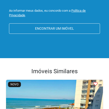
Ao informar meus dados, eu concordo com a
Política de
Privacidade
.
ENCONTRAR UM IMÓVEL
Imóveis Similares
<
<
<
<
<
NOVO