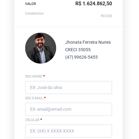
R$ 1.624.862,50
VALOR
Condomínio
R$ 0,00
Jhonata Ferreira Nunes
CRECI 35055
(47) 99626-5455
SEU NOME
*
SEU E-MAIL
*
CELULAR
*