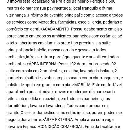
O imóvel está localizado na Praia de Balneário Pereque a 500
metros do mar em rua pavimentada, local tranquilo e ótima
vizinhança .Próximo da avenida principal e com a acesso a todos
os serviços como Mercados, farmácias, escola, igreja, padarias e
comércio em geral.>ACABAMENTO: Possui acabamento em piso
porcelanato em todos os ambientes, banheiros com cerâmica aé
o teto , aberturas em aluminio preto tipo premiun , na suite
principal janela balcão, massa corrida e gesso em todos
ambientes,infra estrutura para água quente e ar split em todos
ambiantes.>ÁREA INTERNA: Possui 02 dormitórios, sendo 02
suíte com sala em 2 ambientes , cozinha, lavanderia isolada, 2
banheiros (suíte) le lavabo, ampla sacada coom churrasqueira , e
balcão de apoio em granito com pia .>MOBÍLIA: Este confortável
aparatmeto possui móveis novos e modernos de marcenaria
feitos sob medida na cozinha, em todos os banheiros ,nos
dormitórios , lavabo e lavanderia .Todos com tampos em
granito.Os eletrodomésticos não estão incluso, porém podem ser
negociados a parte.>ÁREA EXTERNA: Ampla área com vaga
privativa Espaço >CONDIÇÃO COMERCIAL: Entrada facilitada e