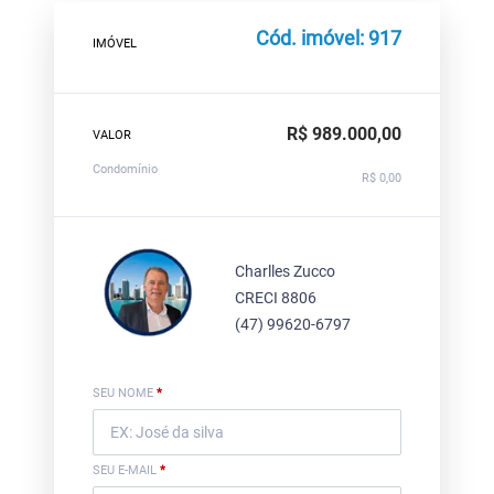
Cód. imóvel: 917
IMÓVEL
R$ 989.000,00
VALOR
Condomínio
R$ 0,00
Charlles Zucco
CRECI 8806
(47) 99620-6797
SEU NOME
*
SEU E-MAIL
*