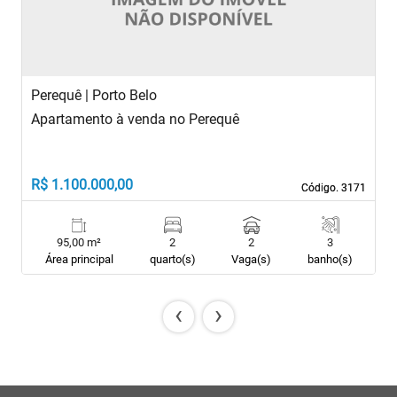
Perequê | Porto Belo
P
Apartamento à venda no Perequê
A
A
R$ 1.100.000,00
R
Código. 3171
Código. 3171
95,00 m²
2
2
3
Área principal
quarto(s)
Vaga(s)
banho(s)
‹
›