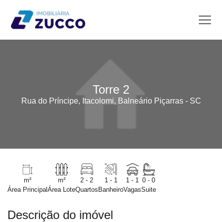
Torre 2
Rua do Príncipe, Itacolomi, Balneário Piçarras - SC
m²
m²
2 - 2
1 - 1
1 - 1
0 - 0
Área Principal
Área Lote
Quartos
Banheiro
Vagas
Suite
Descrição do imóvel