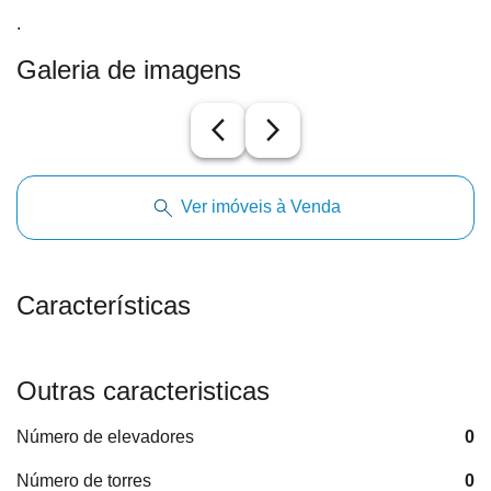
.
Galeria de imagens
arrow_back_ios_new
arrow_forward_ios
Ver imóveis à Venda
Características
Outras caracteristicas
Número de elevadores
0
Número de torres
0