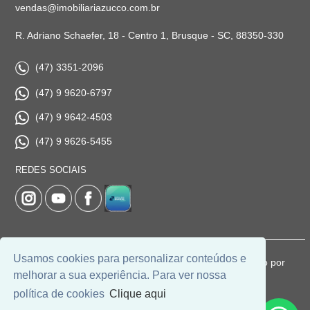
vendas@imobiliariazucco.com.br
R. Adriano Schaefer, 18 - Centro 1, Brusque - SC, 88350-330
(47) 3351-2096
(47) 9 9620-6797
(47) 9 9642-4503
(47) 9 9626-5455
REDES SOCIAIS
Usamos cookies para personalizar conteúdos e
© 2026 | Imobiliária Zucco | CRECI: 1037-J | Desenvolvido por
melhorar a sua experiência. Para ver nossa
Universal Software.
política de cookies
Clique aqui