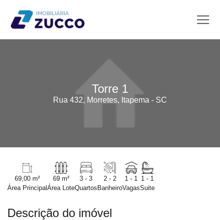
Torre 1
Rua 432, Morretes, Itapema - SC
69,00 m²
69 m²
3 - 3
2 - 2
1 - 1
1 - 1
Área Principal
Área Lote
Quartos
Banheiro
Vagas
Suite
Descrição do imóvel