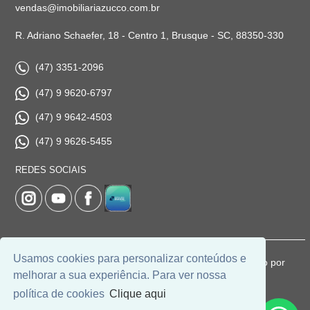
vendas@imobiliariazucco.com.br
R. Adriano Schaefer, 18 - Centro 1, Brusque - SC, 88350-330
(47) 3351-2096
(47) 9 9620-6797
(47) 9 9642-4503
(47) 9 9626-5455
REDES SOCIAIS
Usamos cookies para personalizar conteúdos e
© 2026 | Imobiliária Zucco | CRECI: 1037-J | Desenvolvido por
melhorar a sua experiência. Para ver nossa
Universal Software.
política de cookies
Clique aqui