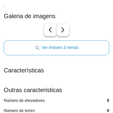
.
Galeria de imagens
arrow_back_ios_new
arrow_forward_ios
Ver imóveis à Venda
Características
Outras caracteristicas
Número de elevadores
0
Número de torres
0