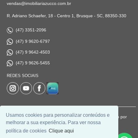
vendas@imobiliariazucco.com.br
R. Adriano Schaefer, 18 - Centro 1, Brusque - SC, 88350-330
(47) 3351-2096
(47) 9 9620-6797
(47) 9 9642-4503
(47) 9 9626-5455
REDES SOCIAIS
Usamos cookies para personalizar conteúdos e
© 2026 | Imobiliária Zucco | CRECI: 1037-J | Desenvolvido por
melhorar a sua experiência. Para ver nossa
Universal Software.
política de cookies
Clique aqui