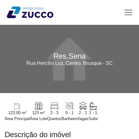
Res.Sena
Rua Hercílio Luz, Centro, Brusque - SC
123,00 m²
123 m²
3 - 3
0 - 1
2 - 2
1 - 1
Área Principal
Área Lote
Quartos
Banheiro
Vagas
Suite
Descrição do imóvel