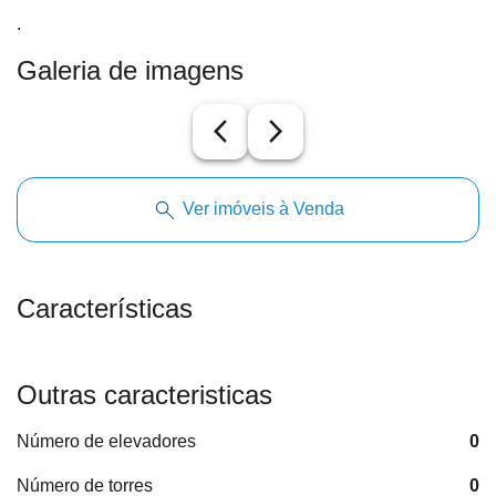
.
Galeria de imagens
arrow_back_ios_new
arrow_forward_ios
Ver imóveis à Venda
Características
Outras caracteristicas
Número de elevadores
0
Número de torres
0