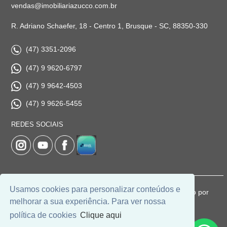
vendas@imobiliariazucco.com.br
R. Adriano Schaefer, 18 - Centro 1, Brusque - SC, 88350-330
(47) 3351-2096
(47) 9 9620-6797
(47) 9 9642-4503
(47) 9 9626-5455
REDES SOCIAIS
Usamos cookies para personalizar conteúdos e
© 2026 | Imobiliária Zucco | CRECI: 1037-J | Desenvolvido por
melhorar a sua experiência. Para ver nossa
Universal Software.
política de cookies
Clique aqui