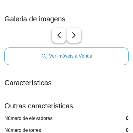
.
Galeria de imagens
arrow_back_ios_new
arrow_forward_ios
Ver imóveis à Venda
Características
Outras caracteristicas
Número de elevadores
0
Número de torres
0