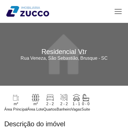
Residencial Vtr
Rua Veneza, São Sebastião, Brusque - SC
m²
m²
2 - 2
2 - 2
1 - 1
0 - 0
Área Principal
Área Lote
Quartos
Banheiro
Vagas
Suite
Descrição do imóvel