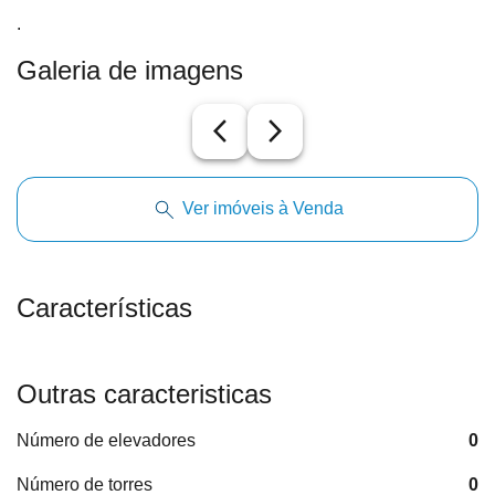
.
Galeria de imagens
arrow_back_ios_new
arrow_forward_ios
Ver imóveis à Venda
Características
Outras caracteristicas
Número de elevadores
0
Número de torres
0