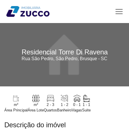
Residencial Torre Di Ravena
Rua São Pedro, São Pedro, Brusque - SC
m²
m²
2 - 3
1 - 2
0 - 1
1 - 1
Área Principal
Área Lote
Quartos
Banheiro
Vagas
Suite
Descrição do imóvel