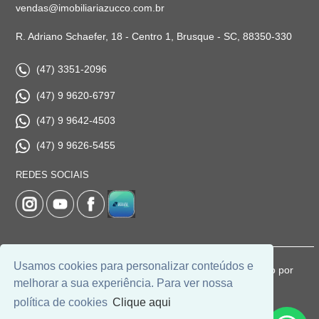
vendas@imobiliariazucco.com.br
R. Adriano Schaefer, 18 - Centro 1, Brusque - SC, 88350-330
(47) 3351-2096
(47) 9 9620-6797
(47) 9 9642-4503
(47) 9 9626-5455
REDES SOCIAIS
Usamos cookies para personalizar conteúdos e
© 2026 | Imobiliária Zucco | CRECI: 1037-J | Desenvolvido por
melhorar a sua experiência. Para ver nossa
Universal Software.
política de cookies
Clique aqui