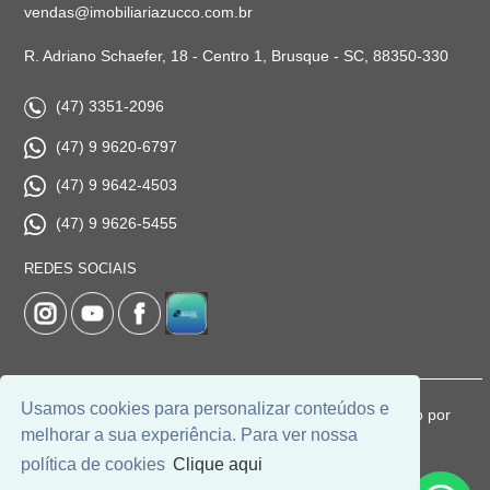
vendas@imobiliariazucco.com.br
R. Adriano Schaefer, 18 - Centro 1, Brusque - SC, 88350-330
(47) 3351-2096
(47) 9 9620-6797
(47) 9 9642-4503
(47) 9 9626-5455
REDES SOCIAIS
Usamos cookies para personalizar conteúdos e
© 2026 | Imobiliária Zucco | CRECI: 1037-J | Desenvolvido por
melhorar a sua experiência. Para ver nossa
Universal Software.
política de cookies
Clique aqui