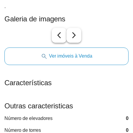
.
Galeria de imagens
arrow_back_ios_new
arrow_forward_ios
Ver imóveis à Venda
Características
Outras caracteristicas
Número de elevadores
0
Número de torres
0