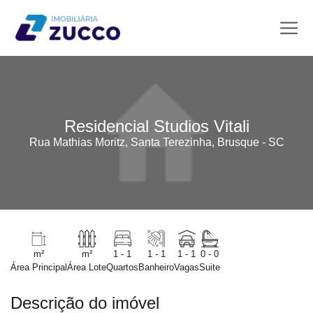
Residencial Studios Vitali
Rua Mathias Moritz, Santa Terezinha, Brusque - SC
m²
m²
1 - 1
1 - 1
1 - 1
0 - 0
Área Principal
Área Lote
Quartos
Banheiro
Vagas
Suite
Descrição do imóvel