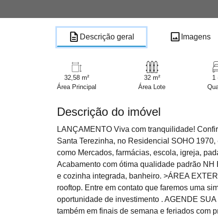
description
image
Descrição geral
Imagens
32,58 m²
32 m²
1 
Área Principal
Área Lote
Qua
Descrição do imóvel
LANÇAMENTO Viva com tranquilidade! Confira
Santa Terezinha, no Residencial SOHO 1970, e
como Mercados, farmácias, escola, igreja, p
Acabamento com ótima qualidade padrão NH 
e cozinha integrada, banheiro. >ÁREA EXTERN
rooftop. Entre em contato que faremos uma si
oportunidade de investimento . AGENDE
também em finais de semana e feriados com 