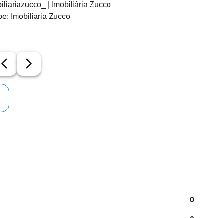
iariazucco_ | Imobiliária Zucco
e: Imobiliária Zucco
row_back_ios_new
arrow_forward_ios
0