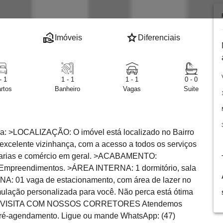
real_estate_agent
star
Imóveis
Diferenciais
- 1
1 - 1
1 - 1
0 - 0
rtos
Banheiro
Vagas
Suite
: >LOCALIZAÇÃO: O imóvel está localizado no Bairro
xcelente vizinhança, com a acesso a todos os serviços
adarias e comércio em geral. >ACABAMENTO:
Empreendimentos. >ÁREA INTERNA: 1 dormitório, sala
A: 01 vaga de estacionamento, com área de lazer no
mulação personalizada para você. Não perca está ótima
 SUA VISITA COM NOSSOS CORRETORES Atendemos
pré-agendamento. Ligue ou mande WhatsApp: (47)