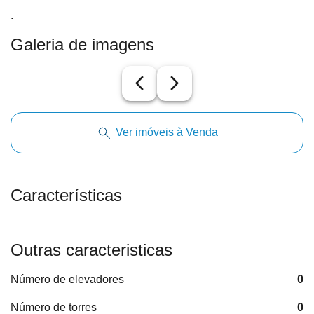
.
Galeria de imagens
arrow_back_ios_new
arrow_forward_ios
Ver imóveis à Venda
Características
Outras caracteristicas
Número de elevadores
0
Número de torres
0