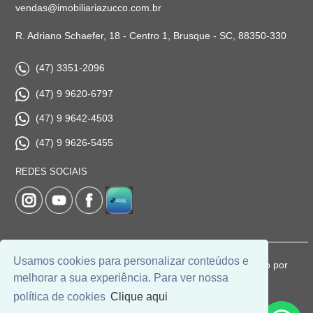
vendas@imobiliariazucco.com.br
R. Adriano Schaefer, 18 - Centro 1, Brusque - SC, 88350-330
(47) 3351-2096
(47) 9 9620-6797
(47) 9 9642-4503
(47) 9 9626-5455
REDES SOCIAIS
Usamos cookies para personalizar conteúdos e
© 2026 | Imobiliária Zucco | CRECI: 1037-J | Desenvolvido por
melhorar a sua experiência. Para ver nossa
Universal Software.
política de cookies
Clique aqui