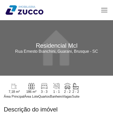
Residencial Mcl
Rua Ernesto Bianchini, Guarani, Brusque - SC
7,18 m²
186 m²
3 - 3
1 - 1
2 - 2
2 - 2
Área Principal
Área Lote
Quartos
Banheiro
Vagas
Suite
Descrição do imóvel