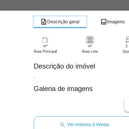
description
image
Descrição geral
Imagens
m²
m²
2 
Área Principal
Área Lote
Qua
Descrição do imóvel
.
Galeria de imagens
ar
Ver imóveis à Venda