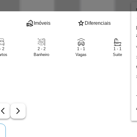
real_estate_agent
star
Imóveis
Diferenciais
- 2
2 - 2
1 - 1
1 - 1
rtos
Banheiro
Vagas
Suite
row_back_ios_new
arrow_forward_ios