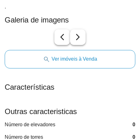
.
Galeria de imagens
arrow_back_ios_new
arrow_forward_ios
Ver imóveis à Venda
Características
Outras caracteristicas
Número de elevadores
0
Número de torres
0