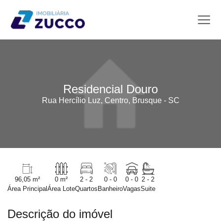
Residencial Douro
Rua Hercílio Luz, Centro, Brusque - SC
96,05 m²
0 m²
2 - 2
0 - 0
0 - 0
2 - 2
Área Principal
Área Lote
Quartos
Banheiro
Vagas
Suite
Descrição do imóvel