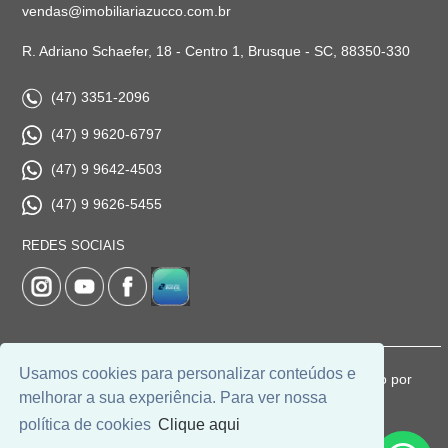
vendas@imobiliariazucco.com.br
R. Adriano Schaefer, 18 - Centro 1, Brusque - SC, 88350-330
(47) 3351-2096
(47) 9 9620-6797
(47) 9 9642-4503
(47) 9 9626-5455
REDES SOCIAIS
Usamos cookies para personalizar conteúdos e
© 2026 | Imobiliária Zucco | CRECI: 1037-J | Desenvolvido por
melhorar a sua experiência. Para ver nossa
Universal Software.
política de cookies
Clique aqui