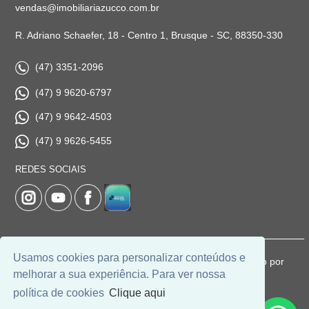
vendas@imobiliariazucco.com.br
R. Adriano Schaefer, 18 - Centro 1, Brusque - SC, 88350-330
(47) 3351-2096
(47) 9 9620-6797
(47) 9 9642-4503
(47) 9 9626-5455
REDES SOCIAIS
Usamos cookies para personalizar conteúdos e
© 2026 | Imobiliária Zucco | CRECI: 1037-J | Desenvolvido por
melhorar a sua experiência. Para ver nossa
Universal Software.
política de cookies
Clique aqui