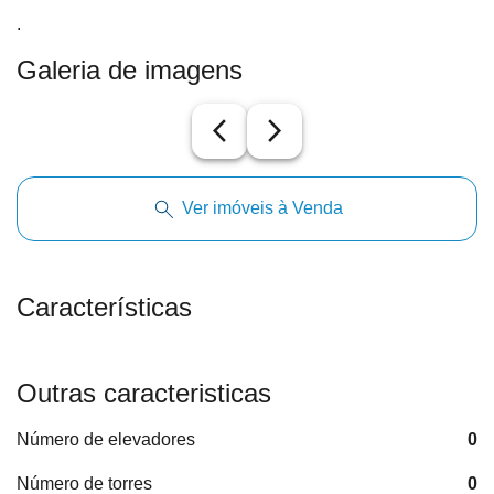
.
Galeria de imagens
arrow_back_ios_new
arrow_forward_ios
Ver imóveis à Venda
Características
Outras caracteristicas
Número de elevadores
0
Número de torres
0