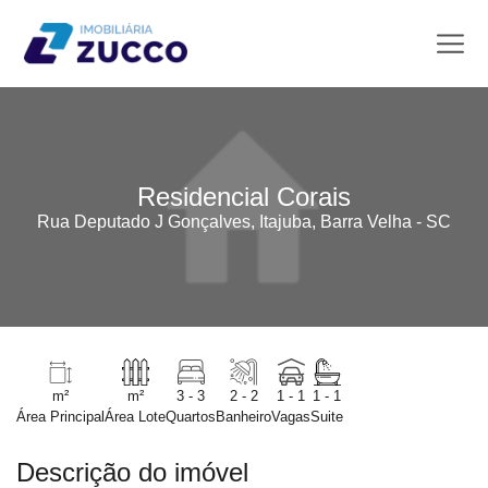
Residencial Corais
Rua Deputado J Gonçalves, Itajuba, Barra Velha - SC
m²
m²
3 - 3
2 - 2
1 - 1
1 - 1
Área Principal
Área Lote
Quartos
Banheiro
Vagas
Suite
Descrição do imóvel