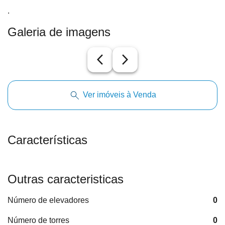
.
Galeria de imagens
arrow_back_ios_new
arrow_forward_ios
Ver imóveis à Venda
Características
Outras caracteristicas
Número de elevadores
0
Número de torres
0