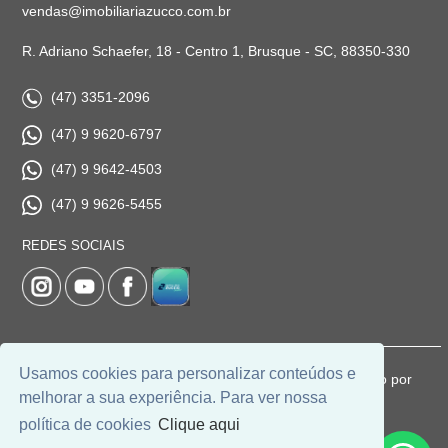
vendas@imobiliariazucco.com.br
R. Adriano Schaefer, 18 - Centro 1, Brusque - SC, 88350-330
(47) 3351-2096
(47) 9 9620-6797
(47) 9 9642-4503
(47) 9 9626-5455
REDES SOCIAIS
Usamos cookies para personalizar conteúdos e
© 2026 | Imobiliária Zucco | CRECI: 1037-J | Desenvolvido por
melhorar a sua experiência. Para ver nossa
Universal Software.
política de cookies
Clique aqui