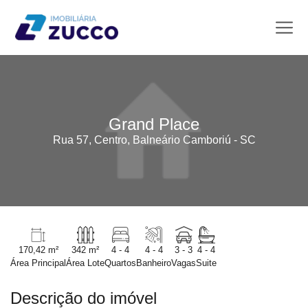
Grand Place
Rua 57, Centro, Balneário Camboriú - SC
170,42 m²
342 m²
4 - 4
4 - 4
3 - 3
4 - 4
Área Principal
Área Lote
Quartos
Banheiro
Vagas
Suite
Descrição do imóvel