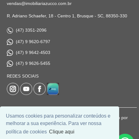
vendas@imobiliariazucco.com.br
R. Adriano Schaefer, 18 - Centro 1, Brusque - SC, 88350-330
(47) 3351-2096
(47) 9 9620-6797
(47) 9 9642-4503
(47) 9 9626-5455
REDES SOCIAIS
Usamos cookies para personalizar conteúdos e
© 2026 | Imobiliária Zucco | CRECI: 1037-J | Desenvolvido por
melhorar a sua experiência. Para ver nossa
Universal Software.
política de cookies
Clique aqui