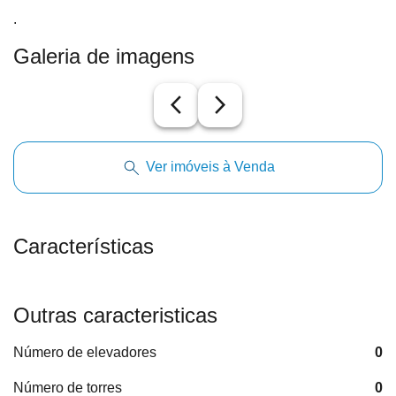
.
Galeria de imagens
arrow_back_ios_new
arrow_forward_ios
Ver imóveis à Venda
Características
Outras caracteristicas
Número de elevadores
0
Número de torres
0