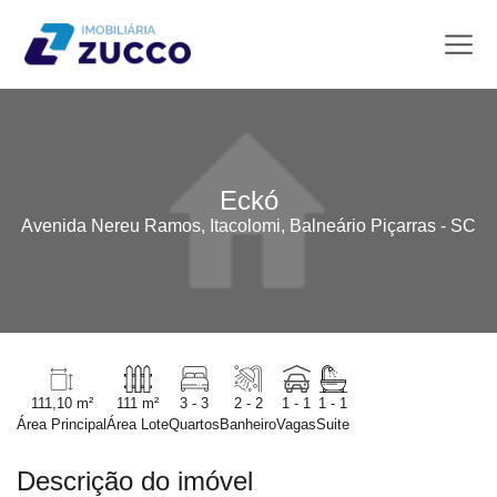
Eckó
Avenida Nereu Ramos, Itacolomi, Balneário Piçarras - SC
111,10 m²
111 m²
3 - 3
2 - 2
1 - 1
1 - 1
Área Principal
Área Lote
Quartos
Banheiro
Vagas
Suite
Descrição do imóvel