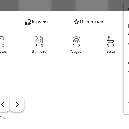
real_estate_agent
star
Imóveis
Diferenciais
- 3
3 - 3
2 - 2
3 - 3
rtos
Banheiro
Vagas
Suite
row_back_ios_new
arrow_forward_ios