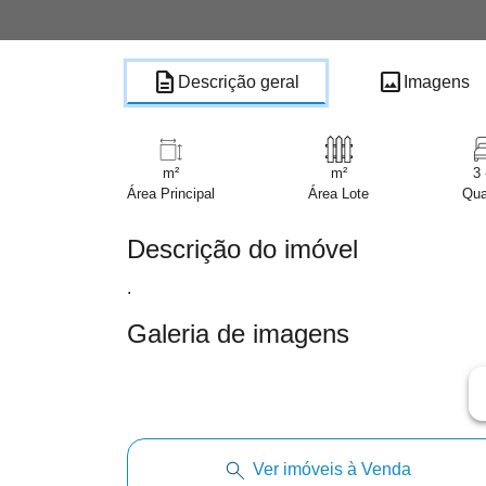
description
image
Descrição geral
Imagens
m²
m²
3 
Área Principal
Área Lote
Qua
Descrição do imóvel
.
Galeria de imagens
ar
Ver imóveis à Venda