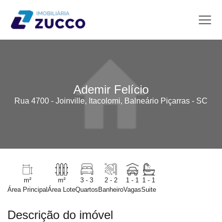
Ademir Felício
Rua 4700 - Joinville, Itacolomi, Balneário Piçarras - SC
m²
m²
3 - 3
2 - 2
1 - 1
1 - 1
Área Principal
Área Lote
Quartos
Banheiro
Vagas
Suite
Descrição do imóvel