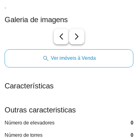
.
Galeria de imagens
arrow_back_ios_new
arrow_forward_ios
Ver imóveis à Venda
Características
Outras caracteristicas
Número de elevadores
0
Número de torres
0