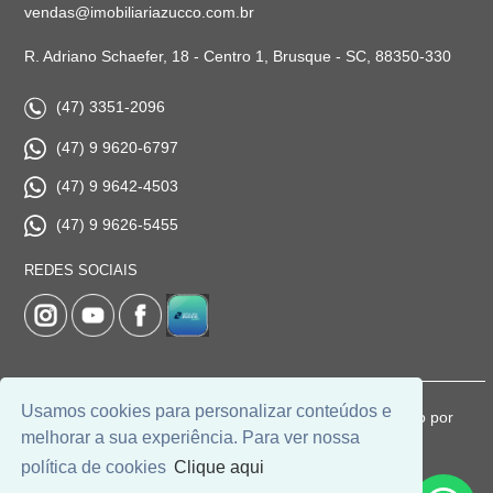
vendas@imobiliariazucco.com.br
R. Adriano Schaefer, 18 - Centro 1, Brusque - SC, 88350-330
(47) 3351-2096
(47) 9 9620-6797
(47) 9 9642-4503
(47) 9 9626-5455
REDES SOCIAIS
Usamos cookies para personalizar conteúdos e
© 2026 | Imobiliária Zucco | CRECI: 1037-J | Desenvolvido por
melhorar a sua experiência. Para ver nossa
Universal Software.
política de cookies
Clique aqui