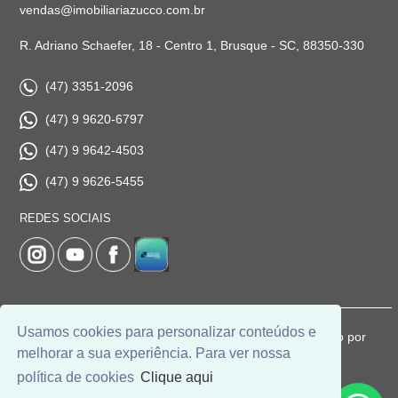
vendas@imobiliariazucco.com.br
R. Adriano Schaefer, 18 - Centro 1, Brusque - SC, 88350-330
(47) 3351-2096
(47) 9 9620-6797
(47) 9 9642-4503
(47) 9 9626-5455
REDES SOCIAIS
Usamos cookies para personalizar conteúdos e
© 2026 | Imobiliária Zucco | CRECI: 1037-J | Desenvolvido por
melhorar a sua experiência. Para ver nossa
Universal Software.
política de cookies
Clique aqui