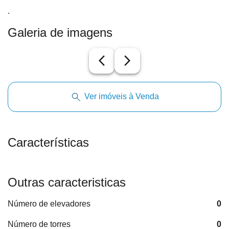
.
Galeria de imagens
arrow_back_ios_new
arrow_forward_ios
Ver imóveis à Venda
Características
Outras caracteristicas
Número de elevadores
0
Número de torres
0