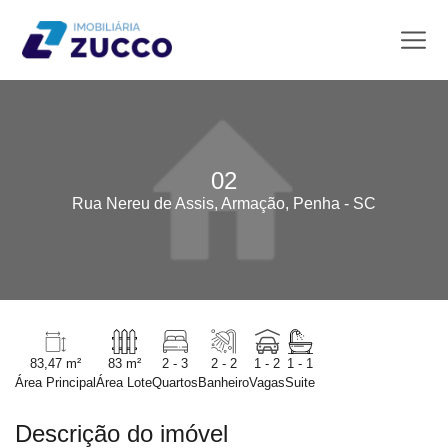
02
Rua Nereu de Assis, Armação, Penha - SC
83,47 m²
83 m²
2 - 3
2 - 2
1 - 2
1 - 1
Área Principal
Área Lote
Quartos
Banheiro
Vagas
Suite
Descrição do imóvel